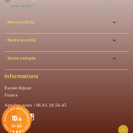
pour vérifier
.

Nos produits

Notre société

Votre compte
Informations
Escale-bijoux
France
Appelez-nous :
06.81.18.56.45
Facebook
Instagram
10
/10
291 AVIS