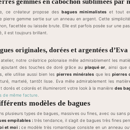
erres gemmes en cabochon sublimées par no
rse, ce créateur propose des
bagues minimalistes
et tout en
e pierre gemme sertie sur un anneau en argent. Cette simplicité 
n, facettée ou laissée brute. Elle est parfois posée sur une pasti
, il est toujours brillant.
gues originales, dorées et argentées d’Eva
atelier, notre créatrice polonaise mêle admirablement les matiè
 ajoutant des touches de doré grâce au
plaqué or
, ainsi que
, elle utilise aussi bien les
pierres minérales
que les
pierres
xturé, martelé, tantôt lisse. Eva mêle admirablement les matiè
t dorés et colorés et illumineront votre look à la manière
des ba
fs de même facture
.
ifférents modèles de bagues
s plusieurs types de bagues, massives ou fines, avec ou sans pi
ues empilables :
très tendance, il s’agit de bagues très fines pe
oi et moi :
ce modèle très romantique consiste en un anneau ou