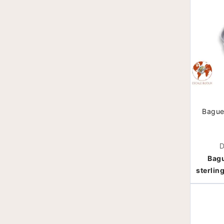
Bague 
D
Bagu
sterlin