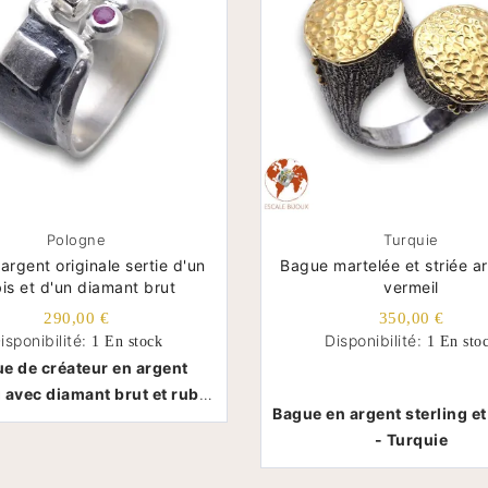
Pologne
Turquie
argent originale sertie d'un
Bague martelée et striée a
bis et d'un diamant brut
vermeil
290,00 €
350,00 €
isponibilité:
Disponibilité:
1 En stock
1 En sto
e de créateur en argent
g avec diamant brut et rubis
Bague en argent sterling et
- Pologne
-
Turquie