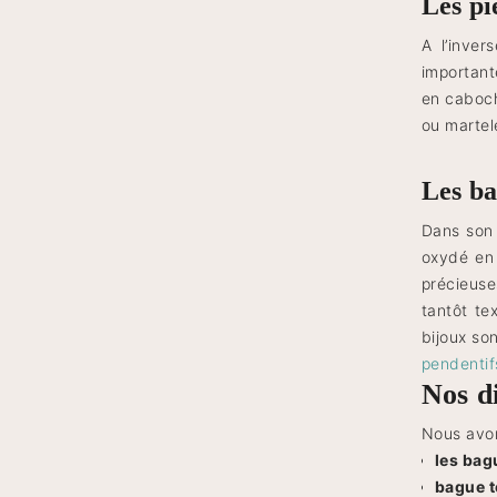
Les pi
A l’inve
important
en cabocho
ou martelé
Les ba
Dans son 
oxydé en
précieuses
tantôt te
bijoux son
pendenti
Nos d
Nous avon
les bag
bague t