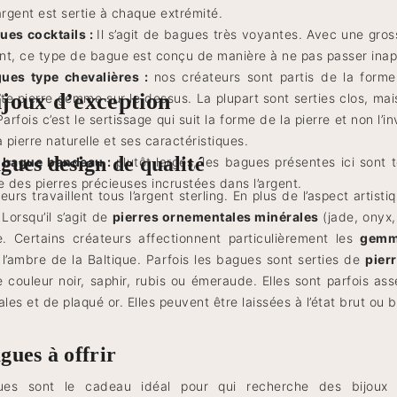
argent est sertie à chaque extrémité.
ues cocktails :
Il s’agit de bagues très voyantes. Avec une gros
lant, ce type de bague est conçu de manière à ne pas passer inap
ues type chevalières :
nos créateurs sont partis de la forme
ijoux d’exception
e pierre gemme sur le dessus. La plupart sont serties clos, mai
Parfois c’est le sertissage qui suit la forme de la pierre et non l
a pierre naturelle et ses caractéristiques.
gues design de qualité
t bague bandeau :
plutôt larges, les bagues présentes ici sont 
e des pierres précieuses incrustées dans l’argent.
urs travaillent tous l’argent sterling. En plus de l’aspect artistiq
. Lorsqu’il s’agit de
pierres ornementales minérales
(jade, onyx,
. Certains créateurs affectionnent particulièrement les
gemm
 l’ambre de la Baltique. Parfois les bagues sont serties de
pier
e couleur noir, saphir, rubis ou émeraude. Elles sont parfois a
es et de plaqué or. Elles peuvent être laissées à l’état brut ou 
gues à offrir
es sont le cadeau idéal pour qui recherche des bijoux o