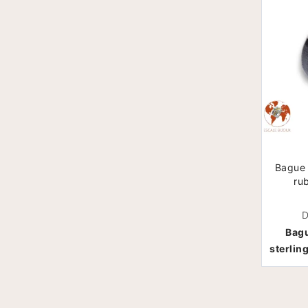
Bague 
ru
D
Bagu
sterlin