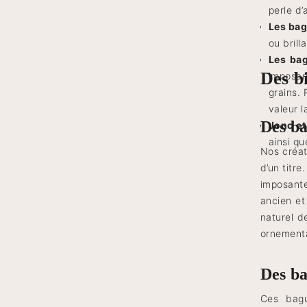
perle d’
Les bag
ou bril
Les bag
Des b
imposant
grains. 
valeur l
Des ba
Jonc e
ainsi qu
Nos créate
d’un titre
imposante
ancien et
naturel d
ornemental
Des ba
Ces bagu