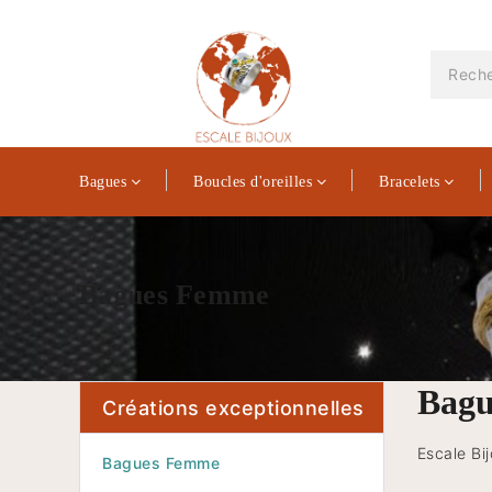
Bagues
Boucles d'oreilles
Bracelets
Bagues Femme
Bagu
Créations exceptionnelles
Escale Bi
Bagues Femme