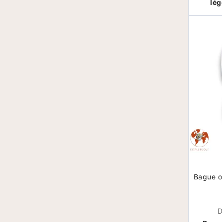
lég
Bague o
D