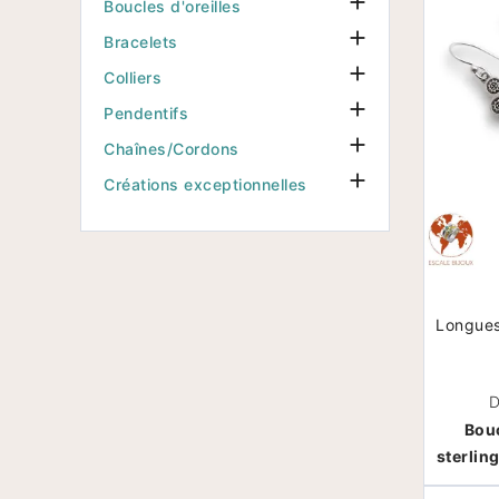

Boucles d'oreilles

Bracelets

Colliers

Pendentifs

Chaînes/Cordons

Créations exceptionnelles
Longues 
D
Bouc
sterling