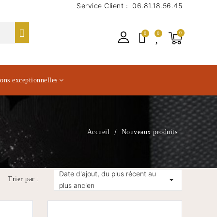
Service Client :
06.81.18.56.45
ions exceptionnelles
Accueil
Nouveaux produits
Date d'ajout, du plus récent au

Trier par :
plus ancien