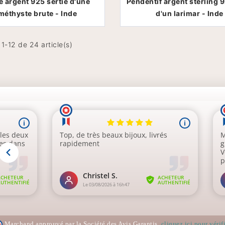
 argent 925 sertie d'une
Pendentif argent sterling 9
méthyste brute - Inde
d'un larimar - Inde
 1-12 de 24 article(s)
Marchand approuvé par la Société des Avis Garantis,
cliquez ici pour vérifi