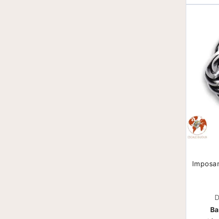
Imposan
D
Ba