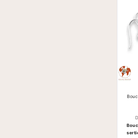
Boucl
D
Bouc
serti