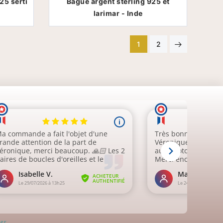
25 serti
Bague argent sterling 925 et
larimar - Inde
1
2
er
.