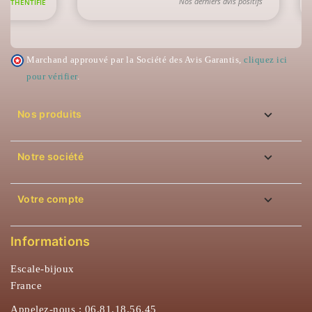
Marchand approuvé par la Société des Avis Garantis,
cliquez ici
pour vérifier
.

Nos produits

Notre société

Votre compte
Informations
Escale-bijoux
France
Appelez-nous :
06.81.18.56.45