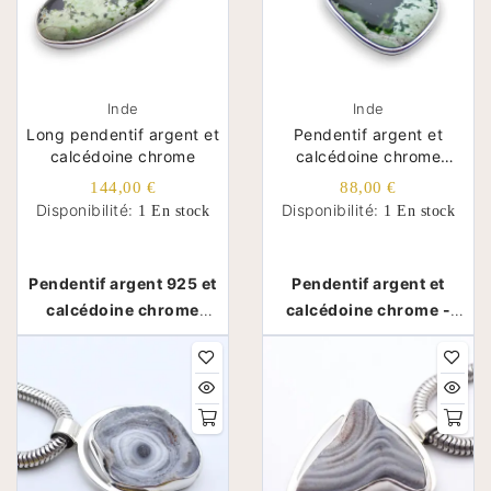
Inde
Inde
Long pendentif argent et
Pendentif argent et
calcédoine chrome
calcédoine chrome
rectangulaire aux angles
144,00 €
88,00 €
arrondis
Disponibilité:
Disponibilité:
1 En stock
1 En stock
Pendentif argent 925 et
Pendentif argent et
calcédoine chrome
calcédoine chrome -
longue et fine - Inde
Inde