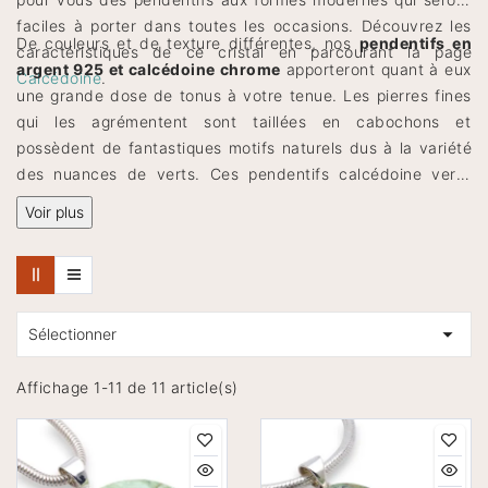
faciles à porter dans toutes les occasions. Découvrez les
De couleurs et de texture différentes, nos
pendentifs en
caractéristiques de ce cristal en parcourant la page
argent 925 et calcédoine chrome
apporteront quant à eux
Calcédoine
.
une grande dose de tonus à votre tenue. Les pierres fines
qui les agrémentent sont taillées en cabochons et
possèdent de fantastiques motifs naturels dus à la variété
des nuances de verts. Ces pendentifs calcédoine verte
seront parfaits pour la saison printanière et estivale mais
Voir plus
n'hésitez pas à les porter l'hiver pour vous réconforter et
vous dynamiser.

Sélectionner
Affichage 1-11 de 11 article(s)