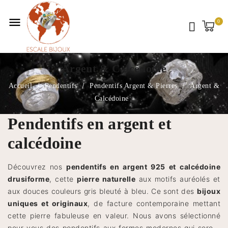
menu
Argent & Calcédoine
Accueil
Pendentifs
Pendentifs Argent & Pierres
Argent &
Calcédoine
Pendentifs en argent et
calcédoine
Découvrez nos
pendentifs en argent 925 et calcédoine
drusiforme
, cette
pierre naturelle
aux motifs auréolés et
aux douces couleurs gris bleuté à bleu. Ce sont des
bijoux
uniques et originaux
, de facture contemporaine mettant
cette pierre fabuleuse en valeur. Nous avons sélectionné
pour vous des pendentifs aux formes modernes qui seront