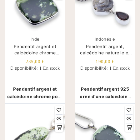
Inde
Indonésie
Pendentif argent et
Pendentif argent,
calcédoine chrome
calcédoine naturelle et
imposant
obsidienne rougeâtre
235,00 €
190,00 €
Disponibilité:
Disponibilité:
1 En stock
1 En stock
Pendentif argent et
Pendentif argent 925
calcédoine chrome pour
orné d'une calcédoine
homme et femme - Inde
drusiforme et d'une
obsidienne - Indonésie