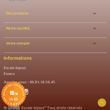

Nos produits

Notre société

Votre compte
Informations
Escale-bijoux
France
Appelez-nous :
06.81.18.56.45
Facebook
Instagram
10
/10
291 AVIS
© 2026 - Escale-bijoux™ Tous droits réservés