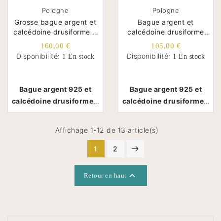
Pologne
Pologne
Grosse bague argent et
Bague argent et
calcédoine drusiforme T
calcédoine drusiforme
58 et réglable
ronde T 58 et réglable
160,00 €
105,00 €
Disponibilité:
Disponibilité:
1 En stock
1 En stock
Bague argent 925 et
Bague argent 925 et
calcédoine drusiforme -
calcédoine drusiforme -
Pologne
Inde
Affichage 1-12 de 13 article(s)
1
2

Retour en haut