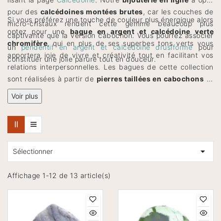
pour des
calcédoines montées brutes
, car les couches de
Si vous préférez une touche de couleur plus énergique alors
micro-cristaux rendent cette gemme beaucoup plus
optez pour une
bague en argent et calcédoine verte
captivante que la version cabochon. Vous pourrez associer
chromifère
, qui en plus de ses superbes tons verts vous
un
pendentif en argent et calcédoine drusiforme
pour
apportera joie de vivre et créativité tout en facilitant vos
constituer une jolie parure tout en douceur.
relations interpersonnelles. Les bagues de cette collection
sont réalisées à partir de
pierres taillées en cabochons
et
sont résolument modernes avec leurs montures
Voir plus
minimalistes.

Sélectionner
Affichage 1-12 de 13 article(s)