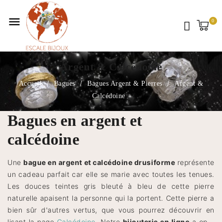
menu
Argent & Calcédoine
Accueil
Bagues
Bagues Argent & Pierres
Argent &
Calcédoine
Bagues en argent et
calcédoine
Une
bague en argent et calcédoine drusiforme
représente
un cadeau parfait car elle se marie avec toutes les tenues.
Les douces teintes gris bleuté à bleu de cette pierre
naturelle apaisent la personne qui la portent. Cette pierre a
bien sûr d'autres vertus, que vous pourrez découvrir en
lisant la page
Calcédoine
. Notre
bijouterie en ligne
a opté