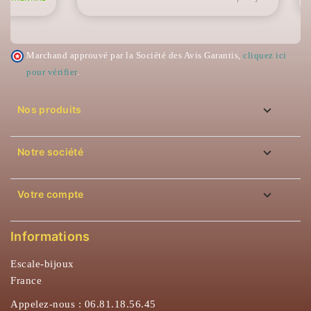
Marchand approuvé par la Société des Avis Garantis,
cliquez ici
pour vérifier
.

Nos produits

Notre société

Votre compte
Informations
Escale-bijoux
France
Appelez-nous :
06.81.18.56.45