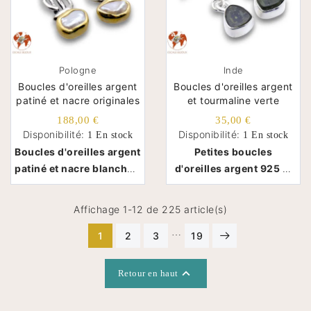
Pologne
Inde
Boucles d'oreilles argent
Boucles d'oreilles argent
patiné et nacre originales
et tourmaline verte
188,00 €
35,00 €
Disponibilité:
Disponibilité:
1 En stock
1 En stock
Boucles d'oreilles argent
Petites boucles
patiné et nacre blanche -
d'oreilles argent 925 et
Pologne
tourmaline verte - Inde
Affichage 1-12 de 225 article(s)
…
1
2
3
19

Retour en haut