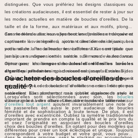
distinguées. Que vous préfériez les designs classiques ou
les créations audacieuses, il est essentiel de rester à jour sur
les modes actuelles en matière de boucles d'oreilles. De la
taille et de la forme, aux matériaux et aux motifs, plongez
dans le monde des nouvelles boucles d'oreilles et découvrez
Ces modèles audacieux apportent une présence marquée et
comment les intégrer à votre collection de bijoux. Les
captivante à vos oreilles, ajoutant une dimension unique à
podiums de la mode moderne réaffirment avec certitude que
votre allure. Par ailleurs, les créoles XXL sont plus que
les bijoux surdimensionnés sont le summum de la tendance.
jamais en vogue cette saison. Si vous voulez vous
Optez pour les
démarquer, choisissez des
longues boucles d’oreilles
boucles d’oreilles créoles
ou
boucles
d'oreilles pendantes
argent
qui offrent un impact visuel saisissant. Escale Bijoux
qui descendent jusqu'au niveau des
Où acheter des boucles d'oreilles de
épaules, pour ajouter une touche d'audace et de glamour à
propose, en même temps, des boucles d’oreilles en argent
qualité ?
votre style. Les boucles d'oreilles ne se limitent pas
pur ainsi que des boucles d’oreilles serties de pierres
seulement aux pendants, mais jouent également avec le
naturelles. Elles donneront une subtile essence de style et
Lorsqu'elles sont sélectionnées avec soin, les
boucles
volume grâce à des clous et des dormeuses de taille maxi.
d’assurance à votre allure. Une autre tendance observée sur
d'oreilles tout argent
ajoutent invariablement une note de
les passerelles est aussi le port audacieux de boucles
féminité et de sophistication à toute tenue. De plus, il est
d’oreilles avec excentricité. Oubliez la symétrie traditionnelle
important de prendre en compte la qualité et le prix lors du
et osez l'originalité en associant des boucles d'oreilles
choix des boucles d'oreilles. En optant pour des modèles qui
différentes pour créer un look éclectique et unique. Toujours
correspondent à votre budget et votre goût, vous pouvez
dans le même principe, osez le stacking ou accumulation.