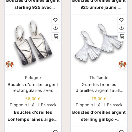
Boucles d'oreilles argent
Boucles d'oreilles argent
sterling 925 avec
925 ambre jaune,
améthyste - Inde
créoles - Pologne
Pologne
Thaïlande
Boucles d'oreilles argent
Grandes boucles
rectangulaires avec
d'oreilles argent feuille
motifs en relief
ginkgo biloba
68,00 €
75,00 €
Disponibilité:
Disponibilité:
1 En stock
1 En stock
Boucles d'oreilles
Boucles d'oreilles argent
contemporaines argent
sterling ginkgo -
925 - Pologne
Thaïlande