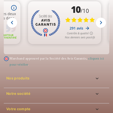
Marchand approuvé par la Société des Avis Garantis,
cliquez ici
pour vérifier
.

Nos produits

Notre société

Votre compte